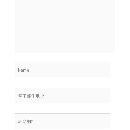
裡
輸
入
內
容...
Name*
電
子
郵
件
網
地
站