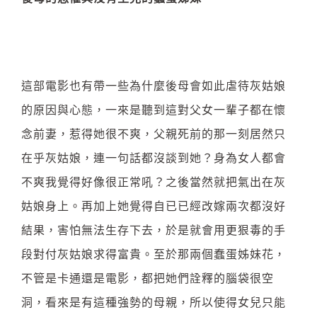
這部電影也有帶一些為什麼後母會如此虐待灰姑娘
的原因與心態，一來是聽到這對父女一輩子都在懷
念前妻，惹得她很不爽，父親死前的那一刻居然只
在乎灰姑娘，連一句話都沒談到她？身為女人都會
不爽我覺得好像很正常吼？之後當然就把氣出在灰
姑娘身上。再加上她覺得自已已經改嫁兩次都沒好
結果，害怕無法生存下去，於是就會用更狠毒的手
段對付灰姑娘求得富貴。至於那兩個蠢蛋姊妹花，
不管是卡通還是電影，都把她們詮釋的腦袋很空
洞，看來是有這種強勢的母親，所以使得女兒只能