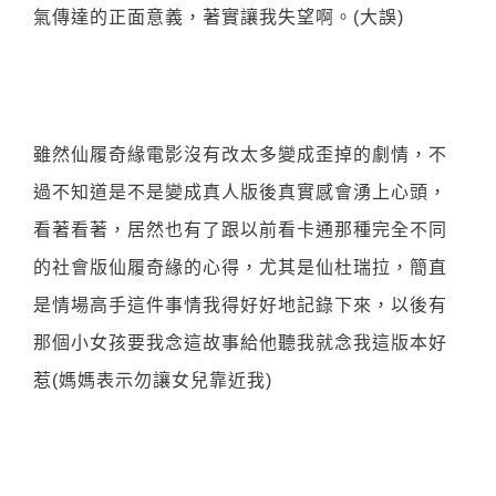
氣傳達的正面意義，著實讓我失望啊。(大誤)
雖然仙履奇緣電影沒有改太多變成歪掉的劇情，不
過不知道是不是變成真人版後真實感會湧上心頭，
看著看著，居然也有了跟以前看卡通那種完全不同
的社會版仙履奇緣的心得，尤其是仙杜瑞拉，簡直
是情場高手這件事情我得好好地記錄下來，以後有
那個小女孩要我念這故事給他聽我就念我這版本好
惹(媽媽表示勿讓女兒靠近我)