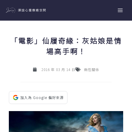
跳
至
主
要
內
「電影」仙履奇緣：灰姑娘是情
容
場高手啊！
2016 年 03 月 14 日
兩性關係
加入為 Google 偏好來源