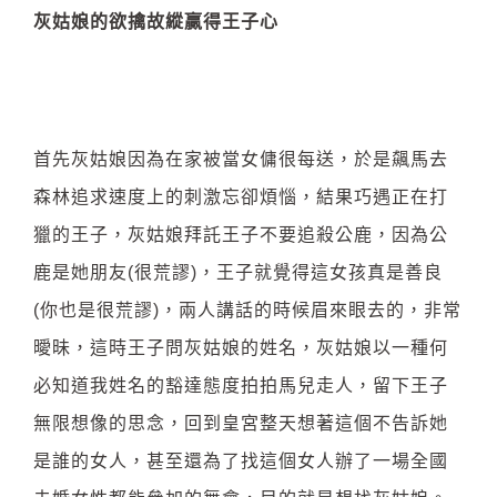
灰姑娘的欲擒故縱贏得王子心
首先灰姑娘因為在家被當女傭很每送，於是飆馬去
森林追求速度上的刺激忘卻煩惱，結果巧遇正在打
獵的王子，灰姑娘拜託王子不要追殺公鹿，因為公
鹿是她朋友(很荒謬)，王子就覺得這女孩真是善良
(你也是很荒謬)，兩人講話的時候眉來眼去的，非常
曖昧，這時王子問灰姑娘的姓名，灰姑娘以一種何
必知道我姓名的豁達態度拍拍馬兒走人，留下王子
無限想像的思念，回到皇宮整天想著這個不告訴她
是誰的女人，甚至還為了找這個女人辦了一場全國