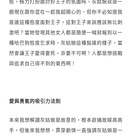
態，極力打扮跟討好王子的氛圍時，灰姑娘就是一
臉現在跟你混在一起我超開心的，但你不必知道我
是誰這種態度面對王子，這對王子來說應該無比刺
激吧？當她發現其他女人都是隨便一喊就報到以一
種哈巴狗態度乞求時，灰姑娘這種豁達的樣子，當
然會讓王子愛得要死，非要不可啊！人都是想挑戰
與追求自己得不到的東西啊！
愛與勇氣的吸引力法則
本來我想解讀灰姑娘是故意的，根本欲擒故縱高高
手，但後來我想想，貫穿劇情一直強調灰姑娘是一