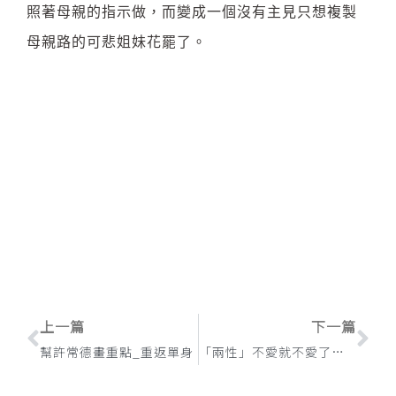
照著母親的指示做，而變成一個沒有主見只想複製
母親路的可悲姐妹花罷了。
上一頁
下
上一篇
下一篇
幫許常德畫重點_重返單身
「兩性」不愛就不愛了，沒有為什麼