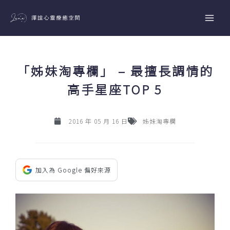
跳
至
主
要
內
「姊妹淘專欄」 – 最擅長調情的
容
高手星座TOP 5
2016 年 05 月 16 日
姊妹淘專欄
加入為 Google 偏好來源