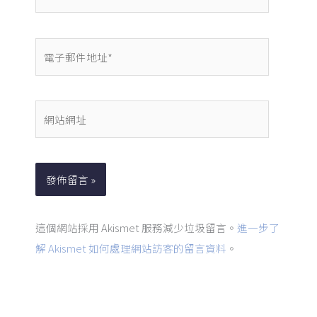
電
子
郵
件
網
地
站
址
網
*
址
這個網站採用 Akismet 服務減少垃圾留言。
進一步了
解 Akismet 如何處理網站訪客的留言資料
。