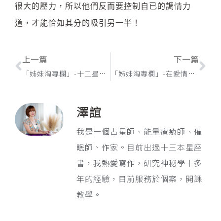
很大的壓力，所以他們反而要控制自已的調情力
道，才能恰如其分的吸引另一半！
上一頁
下
上一篇
下一篇
「姊妹淘專欄」-十二星座之你為什麼會招惹爛桃花
「姊妹淘專欄」-在愛情裡最愛裝堅強的星座ＴＯＰ５
澤誼
我是一個占星師、能量療癒師、催
眠師、作家。目前出過十三本星座
書，我熱愛寫作，研究神秘學十多
年的經驗，目前服務於個案，開課
教學。