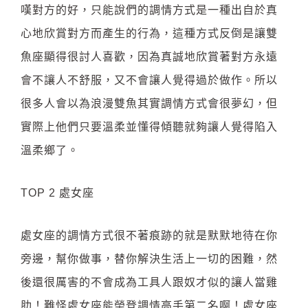
嘆對方的好，只能說們的調情方式是一種出自於真
心地欣賞對方而產生的行為，這種方式反倒是讓雙
魚座顯得很討人喜歡，因為真誠地欣賞著對方永遠
會不讓人不舒服，又不會讓人覺得過於做作。所以
很多人會以為浪漫雙魚其實調情方式會很夢幻，但
實際上他們只要溫柔並懂得傾聽就夠讓人覺得陷入
溫柔鄉了。
TOP 2 處女座
處女座的調情方式很不著痕跡的就是默默地待在你
旁邊，幫你做事，替你解決生活上一切的困難，然
後還很厲害的不會成為工具人跟奴才似的讓人當雞
肋！難怪處女座能榮登調情高手第二名啊！處女座