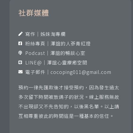
社群媒體
寫作｜姊妹淘專欄
粉絲專頁｜澤誼的人蔘青紅燈
Podcast｜澤誼的暢談心室
LINE@｜澤誼心靈療癒空間
電子郵件｜
cocoping011@gmail.com
預約一律先匯款後才接受預約，因為發生過太
多次留下時間被放鴿子的狀況。線上服務無故
不出現卻又不先告知的，以後黑名單。以上請
互相尊重彼此的時間這是一種基本的信任。