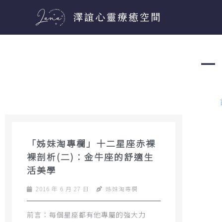
跳
至
主
要
－ 
內
容
「姊妹淘專欄」十二星座赤裸
裸剖析(二)：金牛座的舒適生
活美學
2016 年 6 月 27 日
姊妹淘專欄
前言：每個星座都有他專屬的強大力