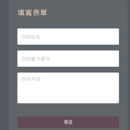
填寫表單
寄送