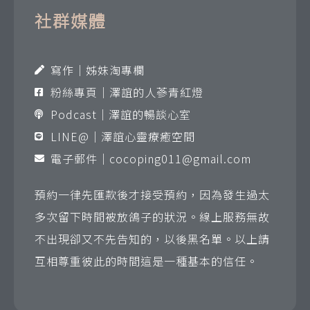
社群媒體
寫作｜姊妹淘專欄
粉絲專頁｜澤誼的人蔘青紅燈
Podcast｜澤誼的暢談心室
LINE@｜澤誼心靈療癒空間
電子郵件｜
cocoping011@gmail.com
預約一律先匯款後才接受預約，因為發生過太
多次留下時間被放鴿子的狀況。線上服務無故
不出現卻又不先告知的，以後黑名單。以上請
互相尊重彼此的時間這是一種基本的信任。