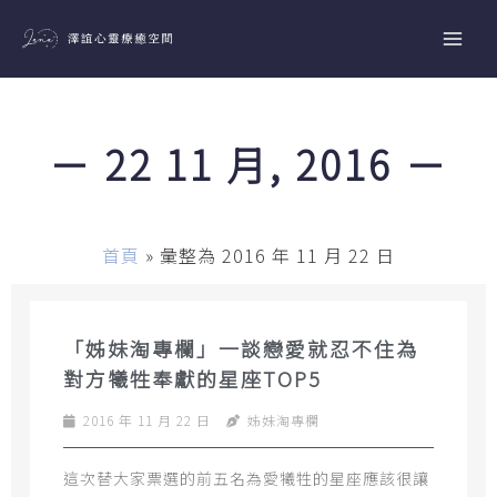
跳
至
主
要
內
－ 22 11 月, 2016 －
容
首頁
»
彙整為 2016 年 11 月 22 日
「姊妹淘專欄」一談戀愛就忍不住為
對方犧牲奉獻的星座TOP5
2016 年 11 月 22 日
姊妹淘專欄
這次替大家票選的前五名為愛犧牲的星座應該很讓