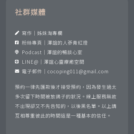
社群媒體
寫作｜姊妹淘專欄
粉絲專頁｜澤誼的人蔘青紅燈
Podcast｜澤誼的暢談心室
LINE@｜澤誼心靈療癒空間
電子郵件｜
cocoping011@gmail.com
預約一律先匯款後才接受預約，因為發生過太
多次留下時間被放鴿子的狀況。線上服務無故
不出現卻又不先告知的，以後黑名單。以上請
互相尊重彼此的時間這是一種基本的信任。