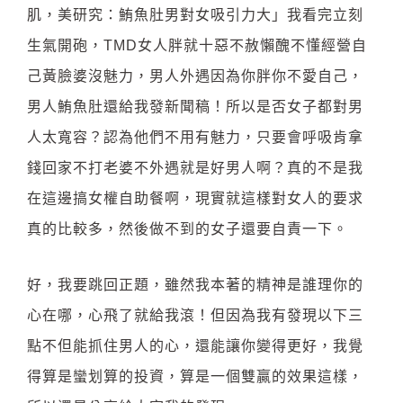
肌，美研究：鮪魚肚男對女吸引力大」我看完立刻
生氣開砲，TMD女人胖就十惡不赦懶醜不懂經營自
己黃臉婆沒魅力，男人外遇因為你胖你不愛自己，
男人鮪魚肚還給我發新聞稿！所以是否女子都對男
人太寬容？認為他們不用有魅力，只要會呼吸肯拿
錢回家不打老婆不外遇就是好男人啊？真的不是我
在這邊搞女權自助餐啊，現實就這樣對女人的要求
真的比較多，然後做不到的女子還要自責一下。
好，我要跳回正題，雖然我本著的精神是誰理你的
心在哪，心飛了就給我滾！但因為我有發現以下三
點不但能抓住男人的心，還能讓你變得更好，我覺
得算是蠻划算的投資，算是一個雙贏的效果這樣，