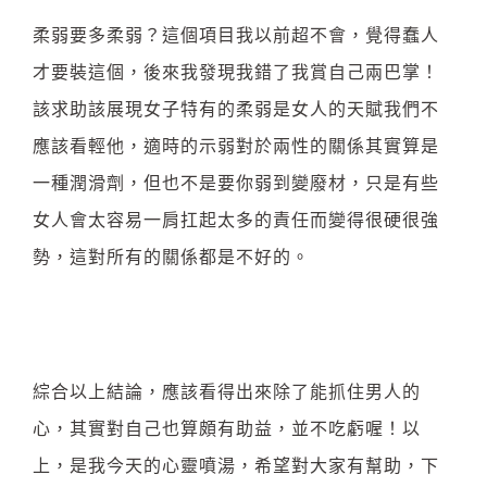
柔弱要多柔弱？這個項目我以前超不會，覺得蠢人
才要裝這個，後來我發現我錯了我賞自己兩巴掌！
該求助該展現女子特有的柔弱是女人的天賦我們不
應該看輕他，適時的示弱對於兩性的關係其實算是
一種潤滑劑，但也不是要你弱到變廢材，只是有些
女人會太容易一肩扛起太多的責任而變得很硬很強
勢，這對所有的關係都是不好的。
綜合以上結論，應該看得出來除了能抓住男人的
心，其實對自己也算頗有助益，並不吃虧喔！以
上，是我今天的心靈噴湯，希望對大家有幫助，下