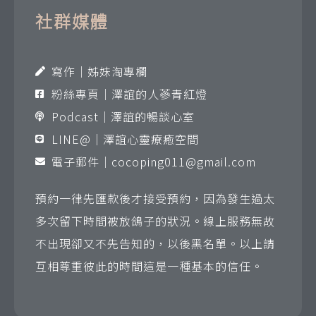
社群媒體
寫作｜姊妹淘專欄
粉絲專頁｜澤誼的人蔘青紅燈
Podcast｜澤誼的暢談心室
LINE@｜澤誼心靈療癒空間
電子郵件｜
cocoping011@gmail.com
預約一律先匯款後才接受預約，因為發生過太
多次留下時間被放鴿子的狀況。線上服務無故
不出現卻又不先告知的，以後黑名單。以上請
互相尊重彼此的時間這是一種基本的信任。