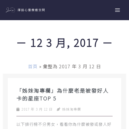
跳
至
主
要
內
－ 12 3 月, 2017 －
容
首頁
»
彙整為 2017 年 3 月 12 日
「姊妹淘專欄」為什麼老是被發好人
卡的星座TOP 5
2017 年 3 月 12 日
姊妹淘專欄
以下排行榜不分男女，看看你為什麼被發或發人好