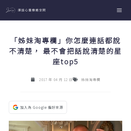
跳
至
主
要
內
「姊妹淘專欄」你怎麼連話都說
容
不清楚， 最不會把話說清楚的星
座top5
2017 年 04 月 12 日
姊妹淘專欄
加入為 Google 偏好來源