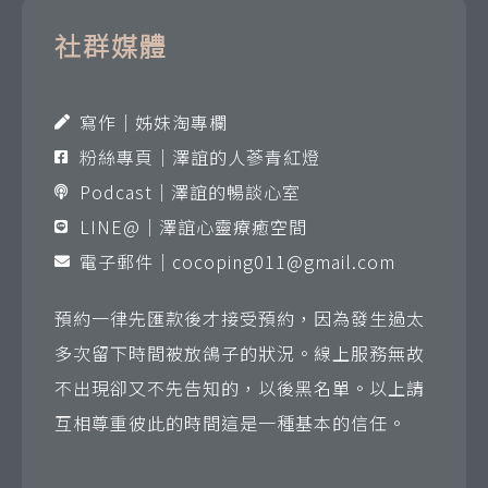
社群媒體
寫作｜姊妹淘專欄
粉絲專頁｜澤誼的人蔘青紅燈
Podcast｜澤誼的暢談心室
LINE@｜澤誼心靈療癒空間
電子郵件｜
cocoping011@gmail.com
預約一律先匯款後才接受預約，因為發生過太
多次留下時間被放鴿子的狀況。線上服務無故
不出現卻又不先告知的，以後黑名單。以上請
互相尊重彼此的時間這是一種基本的信任。