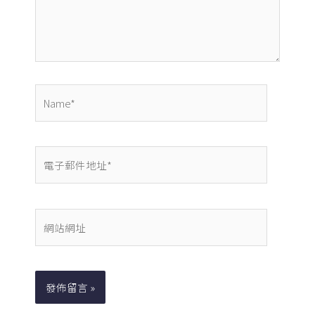
內
容...
Name*
電
子
郵
件
網
地
站
址
網
*
址