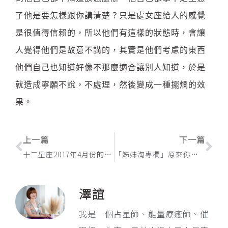
了他是要怎樣跟你講清楚？只是處女座給人的感覺
是很值得信賴的，所以他們有這樣的狀態時，會讓
人覺得他們是故意不講的，其實是他們考慮的東西
他們自己也知道好像不那麼適合讓別人知道，於是
就造成寧願不說，不處理，然後變成一種擺爛的效
果。
上一頁
下
上一篇
下一篇
十二星座2017年4月份的整體運勢：獅子座：聖杯王子：過於情緒化主觀的作為，可能會搞砸一切，天蠍座：魔術師，靈光一閃的直覺，是渡過難關的好幫手
「姊妹淘專欄」原來你已經不愛了，12星座的分手前兆
澤誼
我是一個占星師、能量療癒師、催