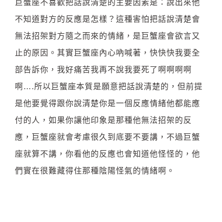
巨蟹座不喜歡把話說清楚的主要因素是：說出來他
不知道對方的反應是怎樣？這種害怕把話說清楚會
無法招架對方隨之而來的情緒，是巨蟹座會欲言又
止的原因。其實巨蟹座內心吶喊著，快快快我要全
部告訴你，我好痛苦我再不說我要死了啊啊啊啊
啊….所以巨蟹座本質是願意把話說清楚的，但前提
是他要覺得跟你說清楚你是一個反應情緒他都能應
付的人，如果你讓他印象是那種他無法招架的反
應，巨蟹座就會考慮很久到底要不要講，不過巨蟹
座就算不講，你看他的反應也會知道他怪怪的，他
們實在很難藏得住那種陰陽怪氣的情緒啊。