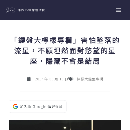
跳
至
主
要
內
「鍵盤大檸檬專欄」害怕墜落的
容
流星，不願坦然面對慾望的星
座，隱藏不會是結局
2017 年 05 月 15 日
檸檬大鍵盤專欄
加入為 Google 偏好來源