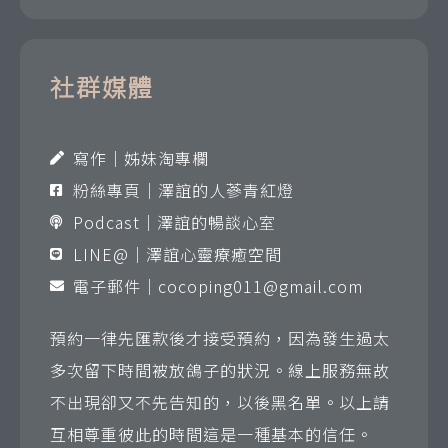
社群媒體
寫作｜姊妹淘專欄
粉絲專頁｜澤誼的人蔘青紅燈
Podcast｜澤誼的暢談心室
LINE@｜澤誼心靈療癒空間
電子郵件｜
cocoping011@gmail.com
預約一律先匯款後才接受預約，因為發生過太
多次留下時間被放鴿子的狀況。線上服務無故
不出現卻又不先告知的，以後黑名單。以上請
互相尊重彼此的時間這是一種基本的信任。