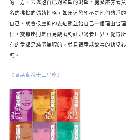
的一方，去逃避自已對慾望的渴望。
處女座
有著莫
名的挑惕的偏執性格，如果這慾望不是他們熟悉的
自己，就會很壓抑的去逃避並給自己一個理由合理
化。
雙魚座
則是容易戴著粉紅眼鏡看世界，覺得所
有的愛都是純潔無瑕的，並且很童話故事的幼兒心
態。
《實話實說十二星座》