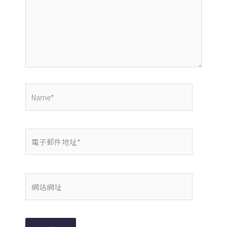
輸
入
內
容...
Name*
電
子
郵
件
網
地
站
址
網
*
址