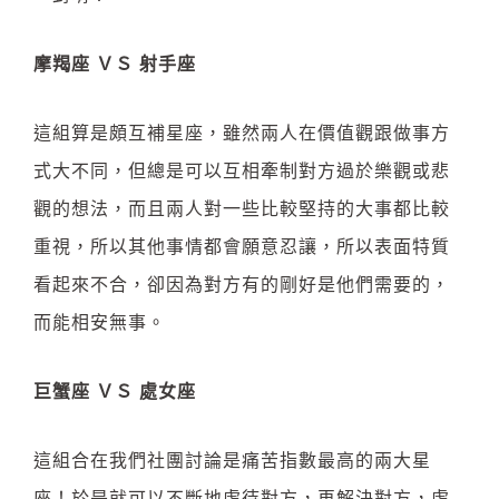
摩羯座 ＶＳ 射手座
這組算是頗互補星座，雖然兩人在價值觀跟做事方
式大不同，但總是可以互相牽制對方過於樂觀或悲
觀的想法，而且兩人對一些比較堅持的大事都比較
重視，所以其他事情都會願意忍讓，所以表面特質
看起來不合，卻因為對方有的剛好是他們需要的，
而能相安無事。
巨蟹座 ＶＳ 處女座
這組合在我們社團討論是痛苦指數最高的兩大星
座！於是就可以不斷地虐待對方，再解決對方，虐