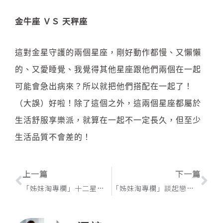
金牛座 ＶＳ 天秤座
這對金星守護的兩個星座，剛好動作都慢、又懶懶
的、又愛睡覺、我覺得其他星座跟他們兩個在一起
可能會急出病來？所以就把他們搭配在一起了！
（大誤）好啦！除了這個之外，這兩個星座都屬於
生活舒服享樂派，就算在一起不一定長久，但至少
生活品質不會差的！
上一頁
下
上一篇
下一篇
「姊妹淘專欄」十二星座大解密，妳的他是暖男還是Ｍan男？
「姊妹淘專欄」談起戀愛最火熱的星座TOP5