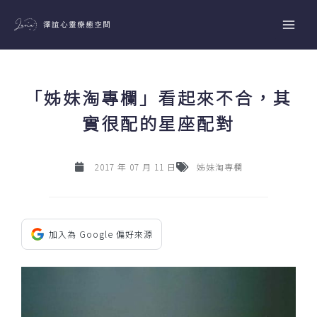
跳
至
主
要
內
「姊妹淘專欄」看起來不合，其
容
實很配的星座配對
2017 年 07 月 11 日
姊妹淘專欄
加入為 Google 偏好來源