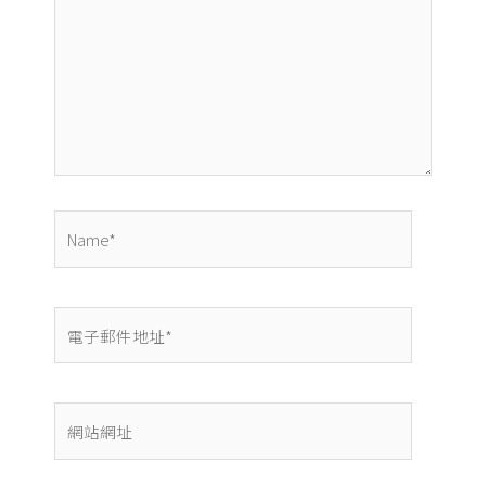
裡
輸
入
內
容...
Name*
電
子
郵
件
網
地
站
址
網