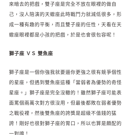
來暗去的把戲，雙子座是完全不放在眼裡的做自
己，沒人陪演的天蠍座此時戰鬥力就減低很多，形
成一種有趣的平衡，而且雙子座的任性，天看在天
蠍座眼裡都是小孩的把戲，於是也會很包容呢！
獅子座 ＶＳ 雙魚座
獅子座是一個你強我就要逼你更強之很有競爭個性
的星座，但遇到雙魚座這種「當弱者為優勢的奇怪
星座。」獅子座是完全沒轍的！雖然獅子座可能表
面罵個兩萬次對方很沒用，但最後都敗在弱者優勢
之戰役裡，然後雙魚座的誇獎是超級不值錢的猛
誇！剛好也很對獅子座的胃口，所以也算是頗配的
一對唷！