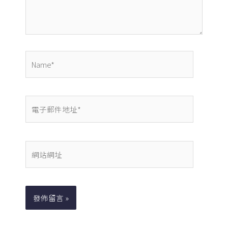
容...
Name*
電
子
郵
件
網
地
站
址
網
*
址