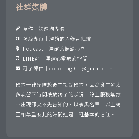
社群媒體
寫作｜姊妹淘專欄
粉絲專頁｜澤誼的人蔘青紅燈
Podcast｜澤誼的暢談心室
LINE@｜澤誼心靈療癒空間
電子郵件｜
cocoping011@gmail.com
預約一律先匯款後才接受預約，因為發生過太
多次留下時間被放鴿子的狀況。線上服務無故
不出現卻又不先告知的，以後黑名單。以上請
互相尊重彼此的時間這是一種基本的信任。