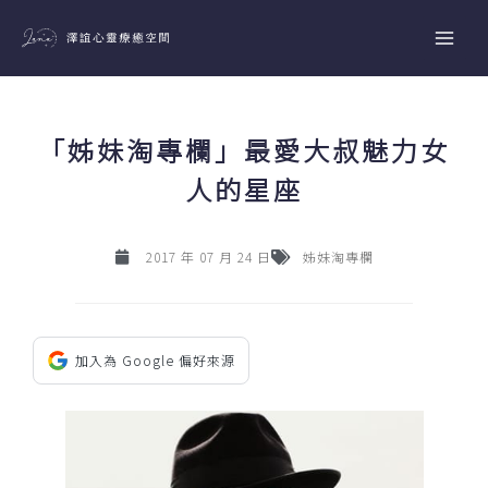
跳
至
主
要
內
「姊妹淘專欄」最愛大叔魅力女
容
人的星座
2017 年 07 月 24 日
姊妹淘專欄
加入為 Google 偏好來源