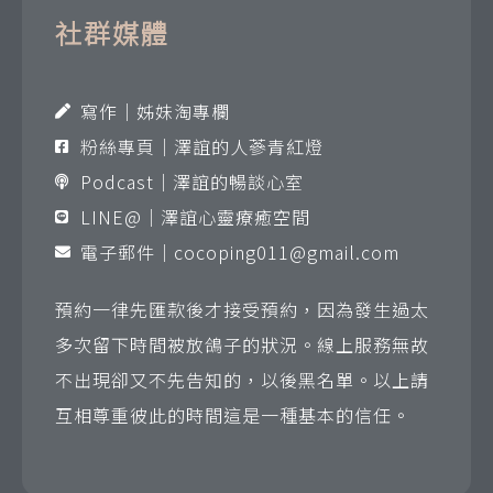
社群媒體
寫作｜姊妹淘專欄
粉絲專頁｜澤誼的人蔘青紅燈
Podcast｜澤誼的暢談心室
LINE@｜澤誼心靈療癒空間
電子郵件｜
cocoping011@gmail.com
預約一律先匯款後才接受預約，因為發生過太
多次留下時間被放鴿子的狀況。線上服務無故
不出現卻又不先告知的，以後黑名單。以上請
互相尊重彼此的時間這是一種基本的信任。