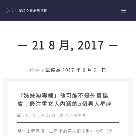
跳
至
主
要
內
－ 21 8 月, 2017 －
容
首頁
»
彙整為 2017 年 8 月 21 日
「姊妹淘專欄」他可能不是外貿協
會！最注重女人內涵的5個男人星座
2017 年 8 月 21 日
姊妹淘專欄
基本上我覺得十二星座的男人都注重外表吧（大