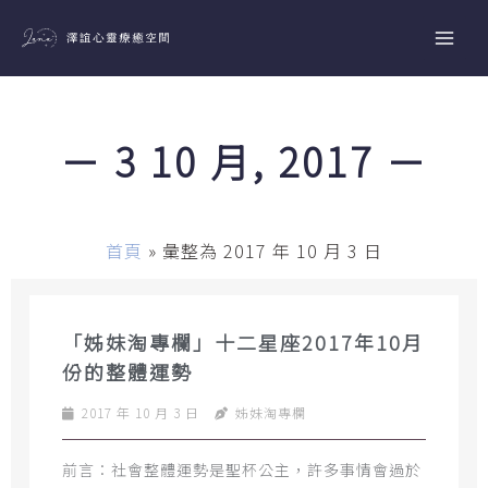
跳
至
主
要
內
－ 3 10 月, 2017 －
容
首頁
»
彙整為 2017 年 10 月 3 日
「姊妹淘專欄」十二星座2017年10月
份的整體運勢
2017 年 10 月 3 日
姊妹淘專欄
前言：社會整體運勢是聖杯公主，許多事情會過於