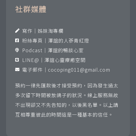
社群媒體
寫作｜姊妹淘專欄
粉絲專頁｜澤誼的人蔘青紅燈
Podcast｜澤誼的暢談心室
LINE@｜澤誼心靈療癒空間
電子郵件｜
cocoping011@gmail.com
預約一律先匯款後才接受預約，因為發生過太
多次留下時間被放鴿子的狀況。線上服務無故
不出現卻又不先告知的，以後黑名單。以上請
互相尊重彼此的時間這是一種基本的信任。