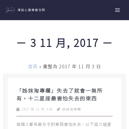
跳
至
主
要
內
－ 3 11 月, 2017 －
容
首頁
»
彙整為 2017 年 11 月 3 日
「姊妹淘專欄」失去了就會一無所
有，十二星座最害怕失去的東西
2017 年 11 月 3 日
姊妹淘專欄
每個人都有最在乎的東西害怕失去，以下這三組星