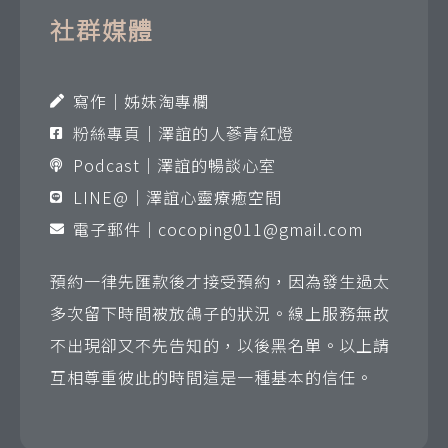
社群媒體
寫作｜姊妹淘專欄
粉絲專頁｜澤誼的人蔘青紅燈
Podcast｜澤誼的暢談心室
LINE@｜澤誼心靈療癒空間
電子郵件｜
cocoping011@gmail.com
預約一律先匯款後才接受預約，因為發生過太
多次留下時間被放鴿子的狀況。線上服務無故
不出現卻又不先告知的，以後黑名單。以上請
互相尊重彼此的時間這是一種基本的信任。