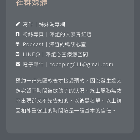
社群媒體
寫作｜姊妹淘專欄
粉絲專頁｜澤誼的人蔘青紅燈
Podcast｜澤誼的暢談心室
LINE@｜澤誼心靈療癒空間
電子郵件｜
cocoping011@gmail.com
預約一律先匯款後才接受預約，因為發生過太
多次留下時間被放鴿子的狀況。線上服務無故
不出現卻又不先告知的，以後黑名單。以上請
互相尊重彼此的時間這是一種基本的信任。