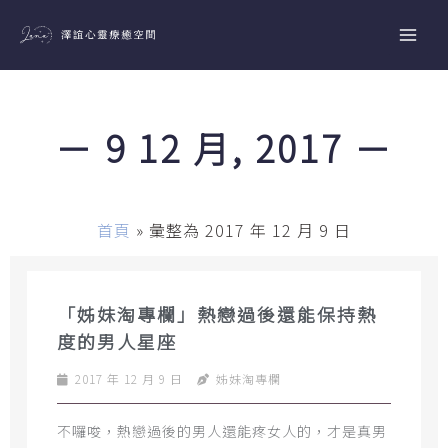
跳
至
主
要
內
－ 9 12 月, 2017 －
容
首頁
»
彙整為 2017 年 12 月 9 日
「姊妹淘專欄」熱戀過後還能保持熱
度的男人星座
2017 年 12 月 9 日
姊妹淘專欄
不囉唆，熱戀過後的男人還能疼女人的，才是真男