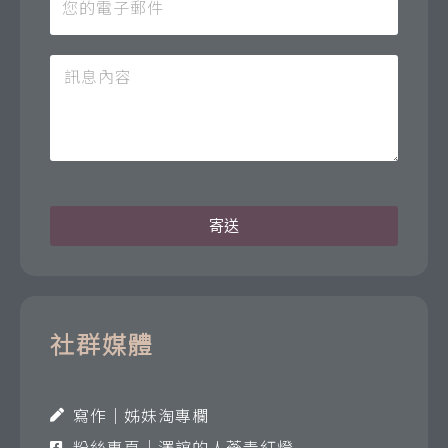
寄送
社群媒體
寫作｜姊妹淘專欄
粉絲專頁｜澤誼的人蔘青紅燈