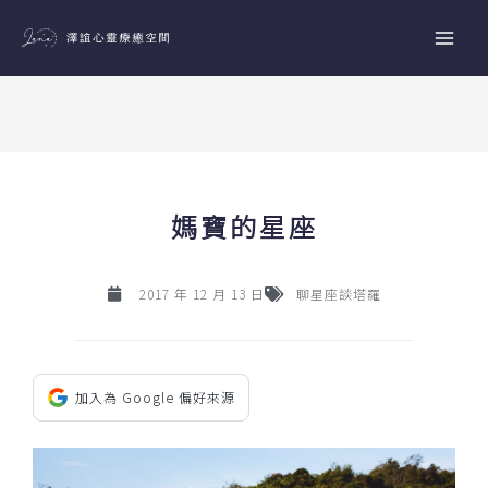
跳
至
主
要
內
容
媽寶的星座
2017 年 12 月 13 日
聊星座談塔羅
加入為 Google 偏好來源