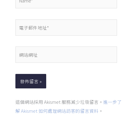
電
子
郵
件
網
地
站
址
網
*
址
這個網站採用 Akismet 服務減少垃圾留言。
進一步了
解 Akismet 如何處理網站訪客的留言資料
。