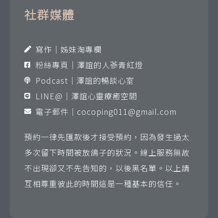
社群媒體
寫作｜姊妹淘專欄
粉絲專頁｜澤誼的人蔘青紅燈
Podcast｜澤誼的暢談心室
LINE@｜澤誼心靈療癒空間
電子郵件｜
cocoping011@gmail.com
預約一律先匯款後才接受預約，因為發生過太
多次留下時間被放鴿子的狀況。線上服務無故
不出現卻又不先告知的，以後黑名單。以上請
互相尊重彼此的時間這是一種基本的信任。