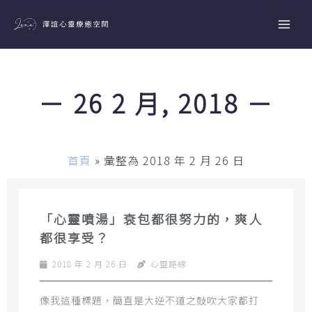
跳
至
主
要
內
－ 26 2 月, 2018 －
容
首頁
»
彙整為 2018 年 2 月 26 日
「心靈噴湯」衰包都很努力的，爽人
都很享受？
2018 年 2 月 26 日
心靈路線
像我這種標題，簡直是大逆不道之鼓吹大家都打