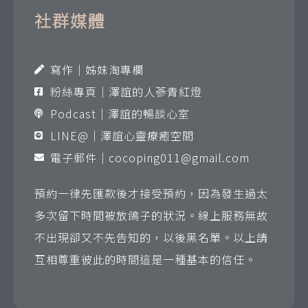
社群媒體
寫作｜姊妹淘專欄
粉絲專頁｜澤誼的人蔘青紅燈
Podcast｜澤誼的暢談心室
LINE@｜澤誼心靈療癒空間
電子郵件｜
cocoping011@gmail.com
預約一律先匯款後才接受預約，因為發生過太
多次留下時間被放鴿子的狀況。線上服務無故
不出現卻又不先告知的，以後黑名單。以上請
互相尊重彼此的時間這是一種基本的信任。