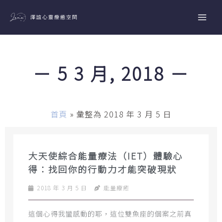
跳
至
主
要
內
－ 5 3 月, 2018 －
容
首頁
»
彙整為 2018 年 3 月 5 日
大天使綜合能量療法（IET）體驗心
得：找回你的行動力才能突破現狀
2018 年 3 月 5 日
能量療癒
這個心得我蠻感動的耶，這位雙魚座的個案之前真