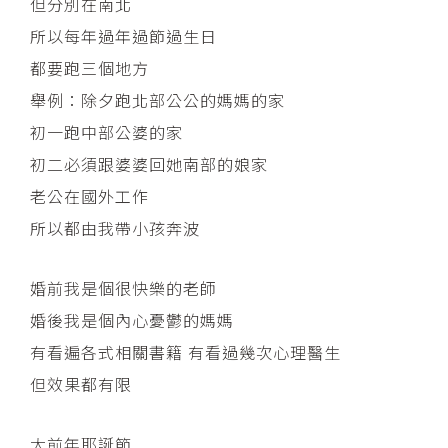
但分別在南北
所以每年過年過節過生日
都要跑三個地方
舉例：除夕跑北部公公的媽媽的家
初一跑中部公婆的家
初二必須跟婆婆回她南部的娘家
老公在國外工作
所以都由我帶小孩奔波
婚前我是個很快樂的老師
婚後我是個內心憂鬱的媽媽
有看遍各式相關書籍 有看過幾次心理醫生
但效果都有限
大前年耶誕節