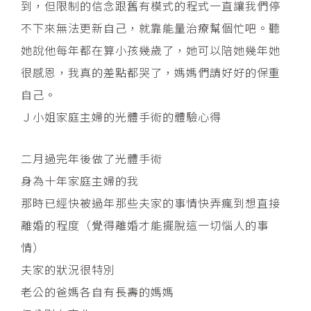
到，但限制的信念跟舊有模式的程式一直讓我們停
不下來無法更新自己，就靠能量治療幫個忙吧。聽
她說他每年都在算小孩幾歲了，她可以陪她幾年她
很感恩，我真的差點都哭了，媽媽們請好好的保重
自己。
Ｊ小姐家庭主婦的光體手術的體驗心得
二月過完年後做了光體手術
身為十年家庭主婦的我
那時已經快被過年那些夫家的事情快弄瘋到想直接
離婚的程度（覺得離婚才能擺脫這一切惱人的事
情）
夫家的狀況很特別
老公的爸媽各自有長壽的媽媽