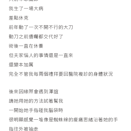
我生了一場大病
差點休克
前年動了一次不開不行的大刀
動刀之前遺囑都交代好了
術後一直在休養
但夫家惱人的事情還是一直來
還變本加厲
完全不管我每兩個禮拜要回醫院複診的身體狀況
後來因緣際會遇到澤誼
請她用她的方法試著幫我
一開始她手指碰我腦袋時
很明顯感覺一堆像是蜘蛛線的痠痛思緒沿著她的手
指往外被抽走