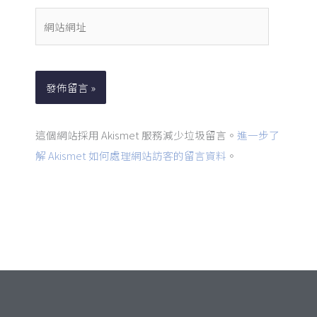
件
網
地
站
址
網
*
址
這個網站採用 Akismet 服務減少垃圾留言。
進一步了
解 Akismet 如何處理網站訪客的留言資料
。