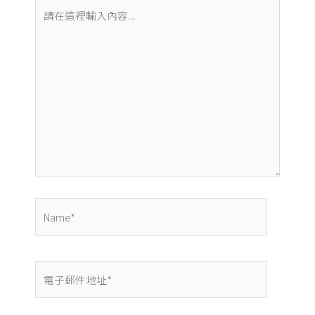
請
在
這
裡
輸
入
內
容...
Name*
電
子
郵