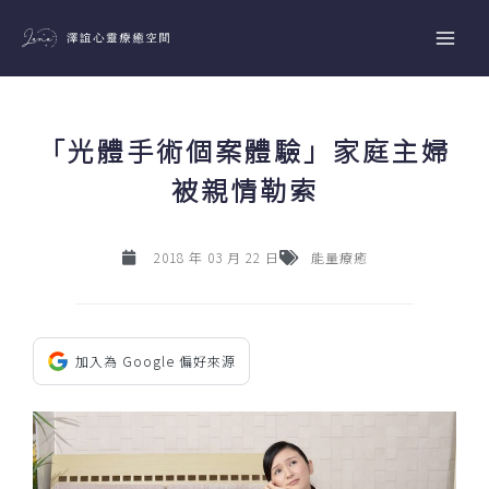
跳
至
主
要
內
「光體手術個案體驗」家庭主婦
容
被親情勒索
2018 年 03 月 22 日
能量療癒
加入為 Google 偏好來源