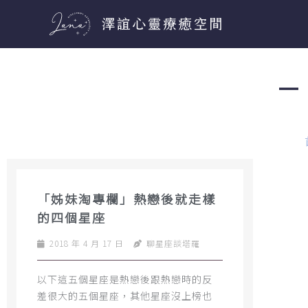
跳
至
主
要
－ 
內
容
「姊妹淘專欄」熱戀後就走樣
的四個星座
2018 年 4 月 17 日
聊星座談塔羅
以下這五個星座是熱戀後跟熱戀時的反
差很大的五個星座，其他星座沒上榜也