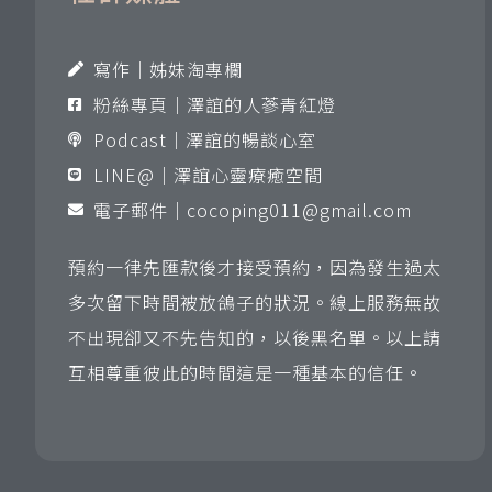
寫作｜姊妹淘專欄
粉絲專頁｜澤誼的人蔘青紅燈
Podcast｜澤誼的暢談心室
LINE@｜澤誼心靈療癒空間
電子郵件｜
cocoping011@gmail.com
預約一律先匯款後才接受預約，因為發生過太
多次留下時間被放鴿子的狀況。線上服務無故
不出現卻又不先告知的，以後黑名單。以上請
互相尊重彼此的時間這是一種基本的信任。