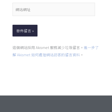
件
網
地
站
址
網
*
址
這個網站採用 Akismet 服務減少垃圾留言。
進一步了
解 Akismet 如何處理網站訪客的留言資料
。