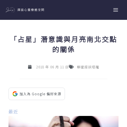
跳
至
主
要
內
「占星」潛意識與月亮南北交點
容
的關係
2018 年 06 月 11 日
聊星座談塔羅
加入為 Google 偏好來源
最近