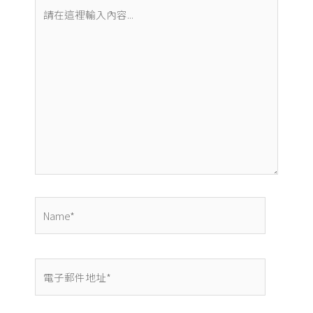
請
在
這
裡
輸
入
內
容...
Name*
電
子
郵