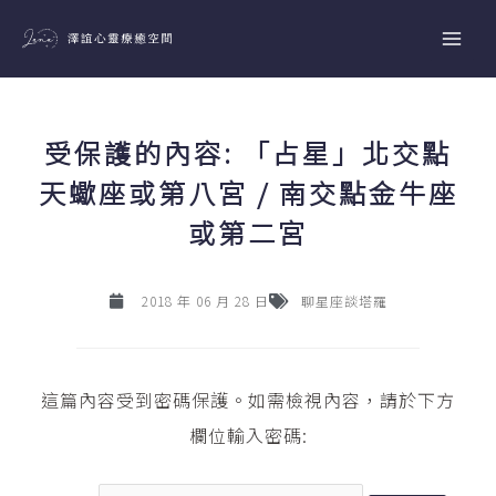
跳
至
主
要
內
受保護的內容: 「占星」北交點
容
天蠍座或第八宮 / 南交點金牛座
或第二宮
2018 年 06 月 28 日
聊星座談塔羅
這篇內容受到密碼保護。如需檢視內容，請於下方
欄位輸入密碼: