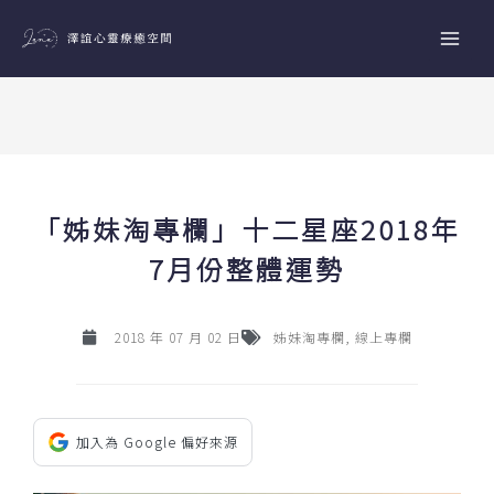
跳
至
主
要
內
容
「姊妹淘專欄」十二星座2018年
7月份整體運勢
2018 年 07 月 02 日
姊妹淘專欄
,
線上專欄
加入為 Google 偏好來源