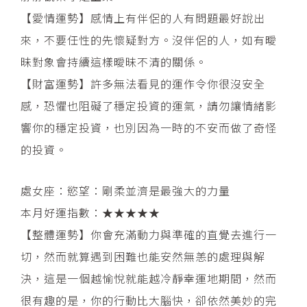
【愛情運勢】感情上有伴侶的人有問題最好說出
來，不要任性的先懷疑對方。沒伴侶的人，如有曖
昧對象會持續這樣曖昧不清的關係。
【財富運勢】許多無法看見的運作令你很沒安全
感，恐懼也阻礙了穩定投資的運氣，請勿讓情緒影
響你的穩定投資，也別因為一時的不安而做了奇怪
的投資。
處女座：慾望：剛柔並濟是最強大的力量
本月好運指數：★★★★★
【整體運勢】你會充滿動力與準確的直覺去進行一
切，然而就算遇到困難也能安然無恙的處理與解
決，這是一個越愉悅就能越冷靜幸運地期間，然而
很有趣的是，你的行動比大腦快，卻依然美妙的完