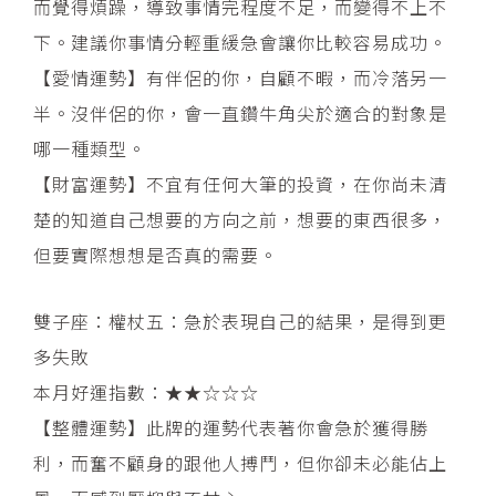
而覺得煩躁，導致事情完程度不足，而變得不上不
下。建議你事情分輕重緩急會讓你比較容易成功。
【愛情運勢】有伴侶的你，自顧不暇，而冷落另一
半。沒伴侶的你，會一直鑽牛角尖於適合的對象是
哪一種類型。
【財富運勢】不宜有任何大筆的投資，在你尚未清
楚的知道自己想要的方向之前，想要的東西很多，
但要實際想想是否真的需要。
雙子座：權杖五：急於表現自己的結果，是得到更
多失敗
本月好運指數：★★☆☆☆
【整體運勢】此牌的運勢代表著你會急於獲得勝
利，而奮不顧身的跟他人搏鬥，但你卻未必能佔上