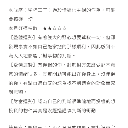
水瓶座：聖杯王子：過於情緒化主觀的作為，可能
會搞砸一切
本月好運指數：★★☆☆☆
【整體運勢】有著強大的野心想要駕馭一切，但卻
發現事實不如自己能掌控的那樣順利，因此感到不
滿大大地影響了對事物的判斷。
【愛情運勢】有伴侶的你，對於對方怎麼做都不滿
意的情緒很多，其實問題可能出在你身上。沒伴侶
的你，有點自怨自艾的認為找不到適合的對象而感
到悲觀。
【財富運勢】認為自己的判斷很準確地而投機的想
投資的物件其實是沒經過謹慎判斷的衝動。
雙魚座：圓盤王子：小心翼翼的作風，讓狀況更完