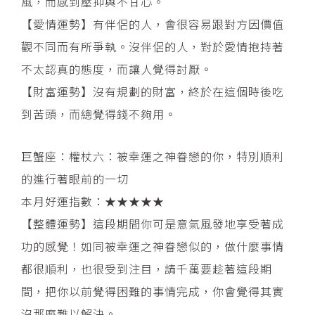
風，而感到壓抑與不甘心。
【愛情運勢】有伴侶的人，會很容易跟對方因價值
觀不同而有所爭執。沒伴侶的人，對於愛情抱持著
不太認真的態度，而讓人覺得討厭。
【財富運勢】沒有規劃的財富，終於在這個時後吃
到苦頭，而總覺得錢不夠用。
巨蟹座：權杖六：被幸運之神眷戀的你，特別順利
的進行著眼前的一切
本月好運指數：★★★★★
【整體運勢】這段期間你可是意氣風發地享受著成
功的感覺！如同被幸運之神眷戀似的，做什麼事情
都很順利，也很受到注目，請千萬要趁著這段期
間，把你以前覺得困難的事情完成，你會覺得其實
沒那麼難以解決。