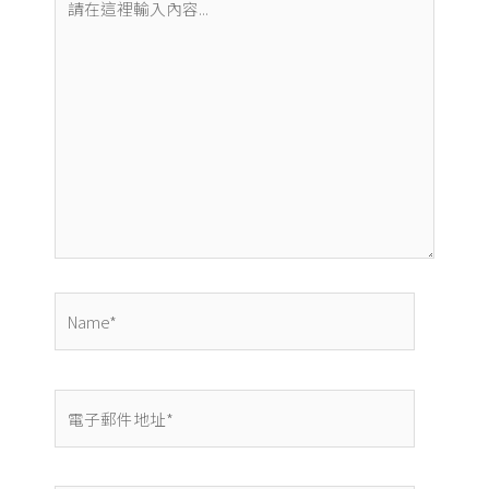
在
這
裡
輸
入
內
容...
Name*
電
子
郵