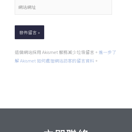
件
網
地
站
址
網
*
址
這個網站採用 Akismet 服務減少垃圾留言。
進一步了
解 Akismet 如何處理網站訪客的留言資料
。