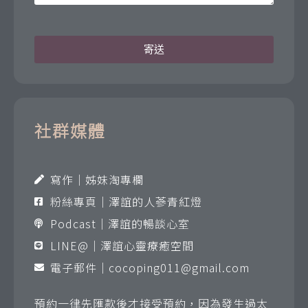
寄送
社群媒體
寫作｜姊妹淘專欄
粉絲專頁｜澤誼的人蔘青紅燈
Podcast｜澤誼的暢談心室
LINE@｜澤誼心靈療癒空間
電子郵件｜
cocoping011@gmail.com
預約一律先匯款後才接受預約，因為發生過太