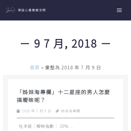
跳
至
主
要
內
－ 9 7 月, 2018 －
容
首頁
»
彙整為 2018 年 7 月 9 日
「姊妹淘專欄」十二星座的男人怎麼
搞曖昧呢？
2018 年 7 月 9 日
姊妹淘專欄
牡羊座：曖昧指數： 20% ...