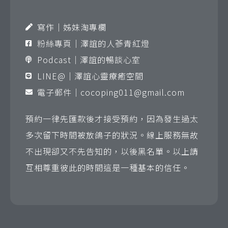
寫作｜姊妹淘專欄
粉絲專頁｜澤誼的人蔘青紅燈
Podcast｜澤誼的暢談心室
LINE@｜澤誼心靈療癒空間
電子郵件｜
cocoping011@gmail.com
預約一律先匯款後才接受預約，因為發生過太
多次留下時間被放鴿子的狀況。線上服務無故
不出現卻又不先告知的，以後黑名單。以上請
互相尊重彼此的時間這是一種基本的信任。