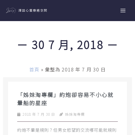
跳
至
主
要
內
－ 30 7 月, 2018 －
容
首頁
»
彙整為 2018 年 7 月 30 日
「姊妹淘專欄」約炮卻容易不小心就
暈船的星座
2018 年 7 月 30 日
姊妹淘專欄
約炮不暈是規則？但男女慾望的交流哪可能就規則