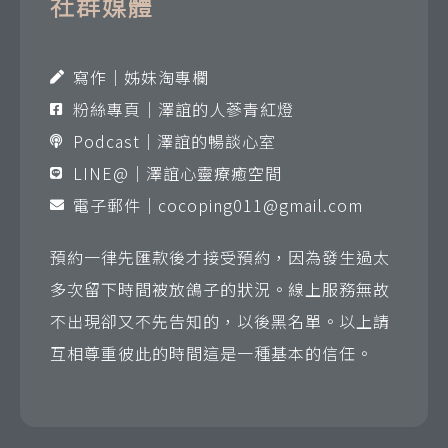
社群媒體
寫作｜姊妹淘專欄
粉絲專頁｜澤誼的人蔘青紅燈
Podcast｜澤誼的暢談心室
LINE@｜澤誼心靈療癒空間
電子郵件｜
cocoping011@gmail.com
預約一律先匯款後才接受預約，因為發生過太
多次留下時間被放鴿子的狀況。線上服務無故
不出現卻又不先告知的，以後黑名單。以上請
互相尊重彼此的時間這是一種基本的信任。