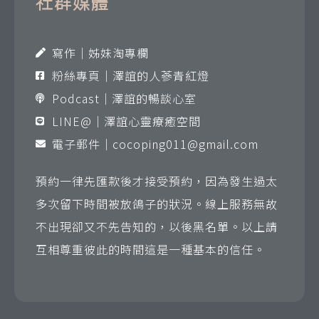
社群媒體
寫作｜姊妹淘專欄
粉絲專頁｜澤誼的人蔘青紅燈
Podcast｜澤誼的暢談心室
LINE@｜澤誼心靈療癒空間
電子郵件｜
cocoping011@gmail.com
預約一律先匯款後才接受預約，因為發生過太
多次留下時間被放鴿子的狀況。線上服務無故
不出現卻又不先告知的，以後黑名單。以上請
互相尊重彼此的時間這是一種基本的信任。