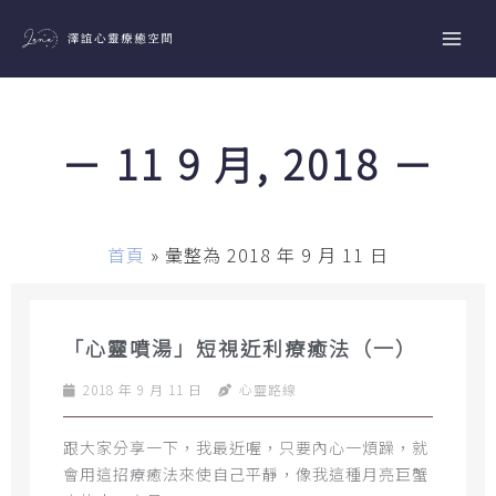
跳
至
主
要
內
－ 11 9 月, 2018 －
容
首頁
»
彙整為 2018 年 9 月 11 日
「心靈噴湯」短視近利療癒法（一）
2018 年 9 月 11 日
心靈路線
跟大家分享一下，我最近喔，只要內心一煩躁，就
會用這招療癒法來使自己平靜，像我這種月亮巨蟹