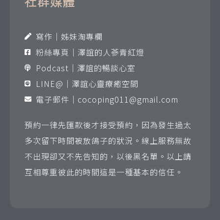
社群媒體
寫作｜姊妹淘專欄
粉絲專頁｜澤誼的人蔘青紅燈
Podcast｜澤誼的暢談心室
LINE@｜澤誼心靈療癒空間
電子郵件｜
cocoping011@gmail.com
預約一律先匯款後才接受預約，因為發生過太
多次留下時間被放鴿子的狀況。線上服務無故
不出現卻又不先告知的，以後黑名單。以上請
互相尊重彼此的時間這是一種基本的信任。