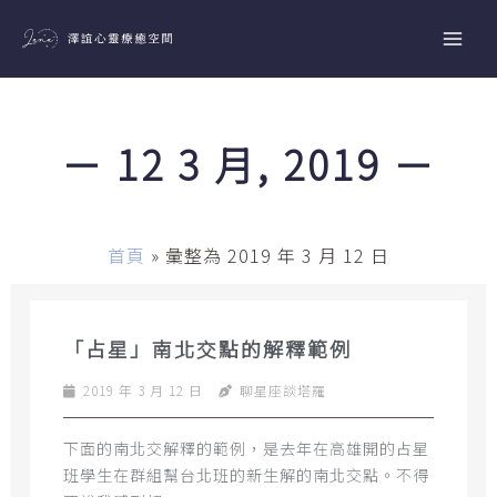
跳
至
主
要
內
－ 12 3 月, 2019 －
容
首頁
»
彙整為 2019 年 3 月 12 日
「占星」南北交點的解釋範例
2019 年 3 月 12 日
聊星座談塔羅
下面的南北交解釋的範例，是去年在高雄開的占星
班學生在群組幫台北班的新生解的南北交點。不得