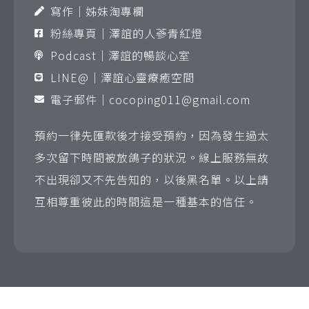
寫作｜姊妹淘專欄
粉絲專頁｜澤誼的人蔘青紅燈
Podcast｜澤誼的暢談心室
LINE@｜澤誼心靈療癒空間
電子郵件｜
cocoping011@gmail.com
預約一律先匯款後才接受預約，因為發生過太
多次留下時間被放鴿子的狀況。線上服務無故
不出現卻又不先告知的，以後黑名單。以上請
互相尊重彼此的時間這是一種基本的信任。