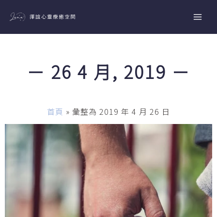
跳
至
主
要
內
－ 26 4 月, 2019 －
容
首頁
»
彙整為 2019 年 4 月 26 日