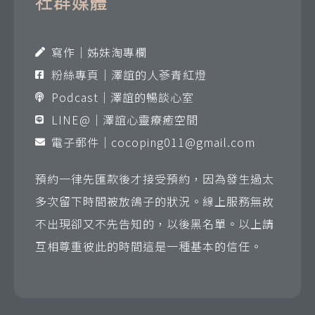
社群媒體
寫作｜姊妹淘專欄
粉絲專頁｜澤誼的人蔘青紅燈
Podcast｜澤誼的暢談心室
LINE@｜澤誼心靈療癒空間
電子郵件｜
cocoping011@gmail.com
預約一律先匯款後才接受預約，因為發生過太
多次留下時間被放鴿子的狀況。線上服務無故
不出現卻又不先告知的，以後黑名單。以上請
互相尊重彼此的時間這是一種基本的信任。