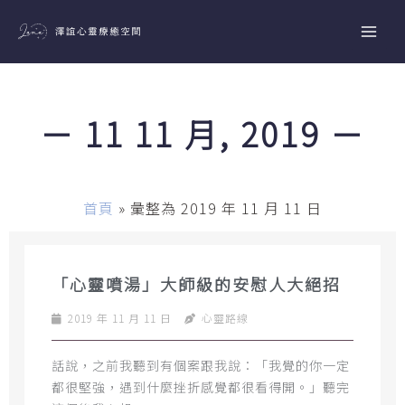
跳
至
主
要
內
－ 11 11 月, 2019 －
容
首頁
»
彙整為 2019 年 11 月 11 日
「心靈噴湯」大師級的安慰人大絕招
2019 年 11 月 11 日
心靈路線
話說，之前我聽到有個案跟我說：「我覺的你一定
都很堅強，遇到什麼挫折感覺都很看得開。」聽完