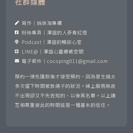
社群媒體
寫作｜姊妹淘專欄
粉絲專頁｜澤誼的人蔘青紅燈
Podcast｜澤誼的暢談心室
LINE@｜澤誼心靈療癒空間
電子郵件｜
cocoping011@gmail.com
預約一律先匯款後才接受預約，因為發生過太
多次留下時間被放鴿子的狀況。線上服務無故
不出現卻又不先告知的，以後黑名單。以上請
互相尊重彼此的時間這是一種基本的信任。