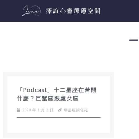
跳
至
主
要
－
內
容
「Podcast」十二星座在苦悶
什麼？巨蟹座跟處女座
2020 年 1 月 2 日
聊星座談塔羅