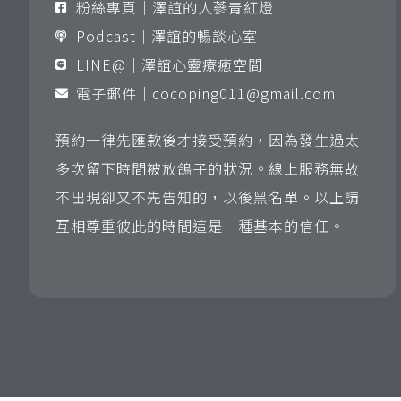
粉絲專頁｜澤誼的人蔘青紅燈
Podcast｜澤誼的暢談心室
LINE@｜澤誼心靈療癒空間
電子郵件｜
cocoping011@gmail.com
預約一律先匯款後才接受預約，因為發生過太
多次留下時間被放鴿子的狀況。線上服務無故
不出現卻又不先告知的，以後黑名單。以上請
互相尊重彼此的時間這是一種基本的信任。