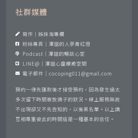
社群媒體
寫作｜姊妹淘專欄
粉絲專頁｜澤誼的人蔘青紅燈
Podcast｜澤誼的暢談心室
LINE@｜澤誼心靈療癒空間
電子郵件｜
cocoping011@gmail.com
預約一律先匯款後才接受預約，因為發生過太
多次留下時間被放鴿子的狀況。線上服務無故
不出現卻又不先告知的，以後黑名單。以上請
互相尊重彼此的時間這是一種基本的信任。