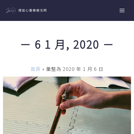
跳
至
主
要
內
－ 6 1 月, 2020 －
容
首頁
»
彙整為 2020 年 1 月 6 日