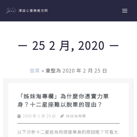
跳
至
主
要
內
－ 25 2 月, 2020 －
容
首頁
»
彙整為 2020 年 2 月 25 日
「姊妹淘專欄」為什麼你憑實力單
身？十二星座難以脫單的理由？
2020 年 2 月 25 日
姊妹淘專欄
以下分析十二星座為何總是單身的原因呢？可看太