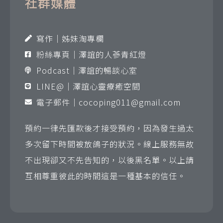
社群媒體
寫作｜姊妹淘專欄
粉絲專頁｜澤誼的人蔘青紅燈
Podcast｜澤誼的暢談心室
LINE@｜澤誼心靈療癒空間
電子郵件｜
cocoping011@gmail.com
預約一律先匯款後才接受預約，因為發生過太
多次留下時間被放鴿子的狀況。線上服務無故
不出現卻又不先告知的，以後黑名單。以上請
互相尊重彼此的時間這是一種基本的信任。