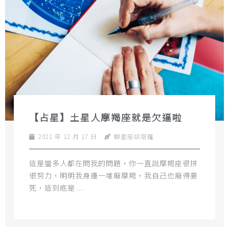
【占星】土星人摩羯座就是欠逼啦
2021 年 12 月 17 日
聊星座談塔羅
這是蠻多人都在問我的問題，你一直說摩羯座很拼
很努力，明明我身邊一堆廢摩羯，我自己也廢得要
死，這到底是 ...