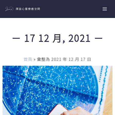
跳
至
主
要
內
－ 17 12 月, 2021 －
容
首頁
»
彙整為 2021 年 12 月 17 日