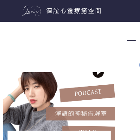
跳
至
主
要
－ 
內
容