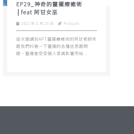
EP29_神奇的靈擺療癒術
⎪feat 阿甘女巫
2022 年 8 月 25 日
Podcast
這次邀請到APT靈擺療癒術的阿甘老師來
跟我們科普一下靈擺的各種迷思跟問
題，靈擺會受受個人意識影響而給 ...