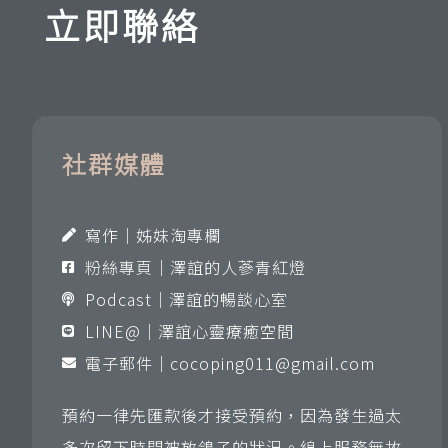
立即聯絡
社群媒體
寫作｜姊妹淘專欄
粉絲專頁｜澤誼的人蔘青紅燈
Podcast｜澤誼的暢談心室
LINE@｜澤誼心靈療癒空間
電子郵件｜
cocoping011@gmail.com
預約一律先匯款後才接受預約，因為發生過太
多次留下時間被放鴿子的狀況。線上服務無故