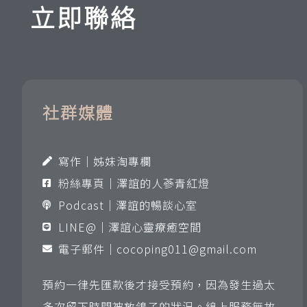
立即聯絡
社群媒體
寫作｜姊妹淘專欄
粉絲專頁｜澤誼的人蔘青紅燈
Podcast｜澤誼的暢談心室
LINE@｜澤誼心靈療癒空間
電子郵件｜
cocoping011@gmail.com
預約一律先匯款後才接受預約，因為發生過太
多次留下時間被放鴿子的狀況。線上服務無故