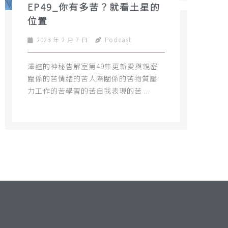
EP49_你有多苦？就看土星的
位置
2023 年 2 月 7 日
Podcast
澤誼的神秘告解室第49集更新愛與親密
關係的苦情緒的苦人際關係的苦物質壓
力工作的苦學習的苦自我表現的苦 ...