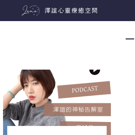
跳
至
主
要
－
內
容