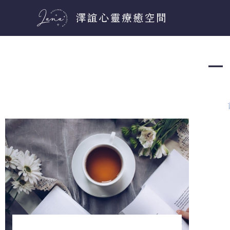
跳
至
主
要
－ 
內
容