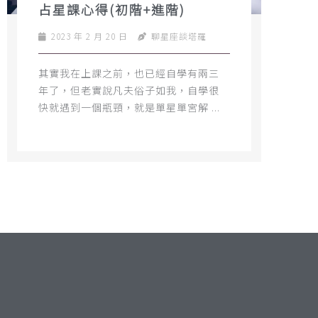
占星課心得(初階+進階)
2023 年 2 月 20 日
聊星座談塔羅
其實我在上課之前，也已經自學有兩三
年了，但老實說凡夫俗子如我，自學很
快就遇到一個瓶頸，就是單星單宮解 ...