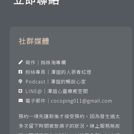
社群媒體
寫作｜姊妹淘專欄
粉絲專頁｜澤誼的人蔘青紅燈
Podcast｜澤誼的暢談心室
LINE@｜澤誼心靈療癒空間
電子郵件｜
cocoping011@gmail.com
預約一律先匯款後才接受預約，因為發生過太
多次留下時間被放鴿子的狀況。線上服務無故