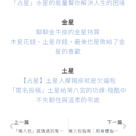
「占星」水星的能量幫你解決人生的困境
金星
聊聊金牛座的金星特質
木星花錢、土星存錢，最後也是敗給了金
星的喜歡
土星
【占星】土星人摩羯座就是欠逼啦
「匿名投稿」土星給第八宮的功課-殘酷中
不失韌性與溫柔的弔詭
上一頁
下
上一篇
下一篇
「懶人包」感情遇到鬼打牆時的精選文章
懶人包指南：用身體指引做出更好的生活選擇