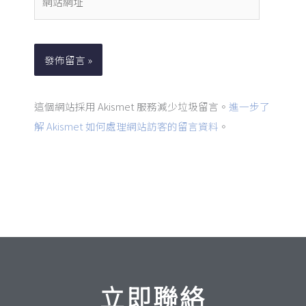
地
站
址
網
*
址
這個網站採用 Akismet 服務減少垃圾留言。
進一步了
解 Akismet 如何處理網站訪客的留言資料
。
立即聯絡