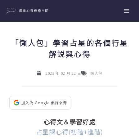
跳
至
主
要
內
「懶人包」學習占星的各個行星
容
解説與心得
2023 年 02 月 22 日
懶人包
加入為 Google 偏好來源
心得文＆學習好處
占星課心得(初階+進階)