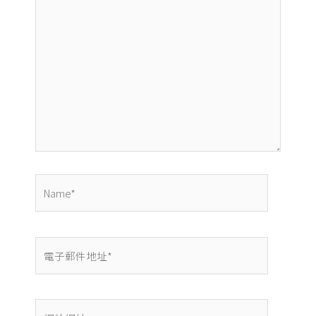
在
這
裡
輸
入
內
容...
Name*
電
子
郵
件
網