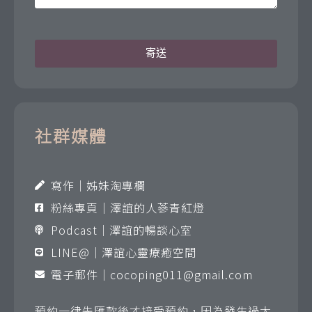
寄送
社群媒體
寫作｜姊妹淘專欄
粉絲專頁｜澤誼的人蔘青紅燈
Podcast｜澤誼的暢談心室
LINE@｜澤誼心靈療癒空間
電子郵件｜
cocoping011@gmail.com
預約一律先匯款後才接受預約，因為發生過太