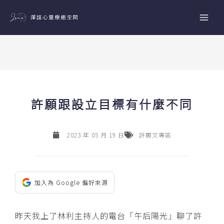
跳
至
主
要
內
容
許願跟設立目標有什麼不同
2023 年 05 月 19 日
許願文專區
加入為 Google 偏好來源
昨天我上了林利主持人的電台「午后陽光」聊了許