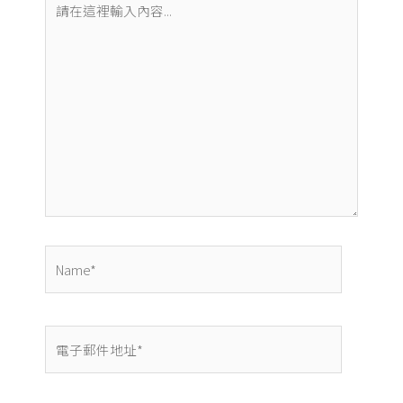
在
這
裡
輸
入
內
容...
Name*
電
子
郵