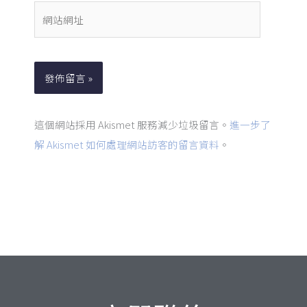
件
網
地
站
址
網
*
址
這個網站採用 Akismet 服務減少垃圾留言。
進一步了
解 Akismet 如何處理網站訪客的留言資料
。