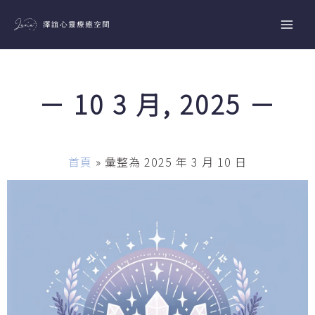
跳
至
主
要
內
－ 10 3 月, 2025 －
容
首頁
»
彙整為 2025 年 3 月 10 日