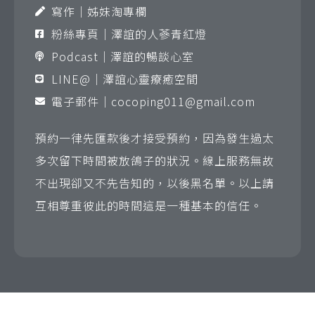
寫作｜姊妹淘專欄
粉絲專頁｜澤誼的人蔘青紅燈
Podcast｜澤誼的暢談心室
LINE@｜澤誼心靈療癒空間
電子郵件｜
cocoping011@gmail.com
預約一律先匯款後才接受預約，因為發生過太
多次留下時間被放鴿子的狀況。線上服務無故
不出現卻又不先告知的，以後黑名單。以上請
互相尊重彼此的時間這是一種基本的信任。