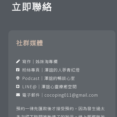
立即聯絡
社群媒體
寫作｜姊妹淘專欄
粉絲專頁｜澤誼的人蔘青紅燈
Podcast｜澤誼的暢談心室
LINE@｜澤誼心靈療癒空間
電子郵件｜
cocoping011@gmail.com
預約一律先匯款後才接受預約，因為發生過太
多次留下時間被放鴿子的狀況。線上服務無故