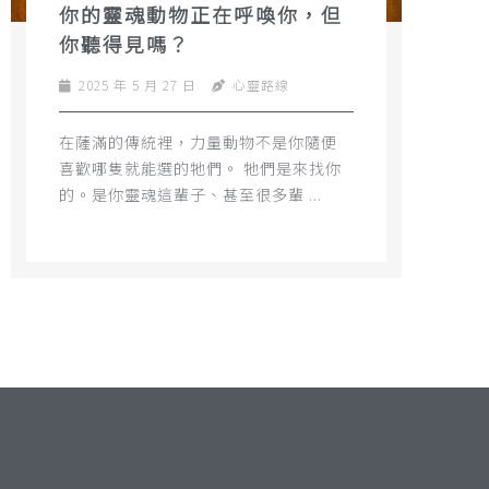
你的靈魂動物正在呼喚你，但
你聽得見嗎？
2025 年 5 月 27 日
心靈路線
在薩滿的傳統裡，力量動物不是你隨便
喜歡哪隻就能選的牠們。 牠們是來找你
的。是你靈魂這輩子、甚至很多輩 ...