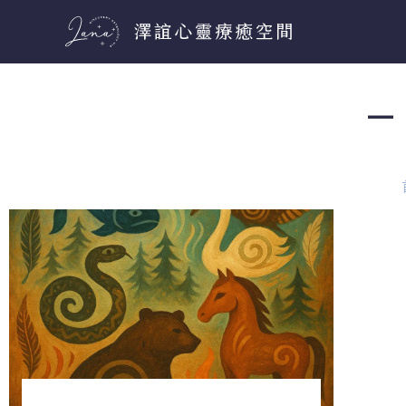
跳
至
主
要
－ 
內
容