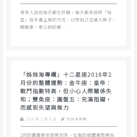
很多人說他每天都在許願，每天都有按照「秘
密」這本書上寫的方式，幻想自己住進大房子、
開跑車、老公帥的要 ...
「姊妹淘專欄」十二星座2016年2
月份的整體運勢：金牛座：皇帝：
戰鬥指數特高，但小心人際關係失
和；雙魚座：圓盤五：充滿阻礙，
而感到失望與無力
2016 年 2 月 6 日
姊妹淘專欄
2月的農曆新年即將到來，社會的總體運勢牌為