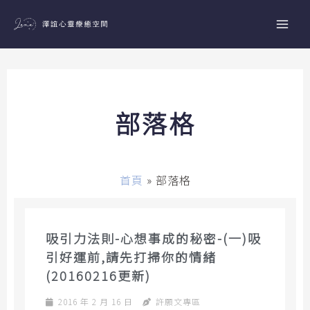
跳
至
主
要
內
容
部落格
首頁
»
部落格
吸引力法則-心想事成的秘密-(一)吸
引好運前,請先打掃你的情緒
(20160216更新)
2016 年 2 月 16 日
許願文專區