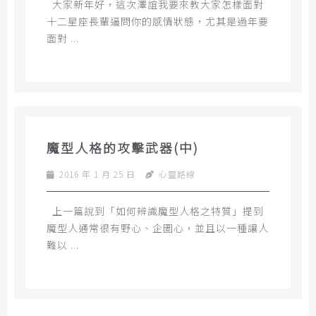
大家新年好，這次澤誼我要來教大家怎樣面對
十二星座長輩逼問你的感情狀態，尤其是過年要
面對 ...
魔型人格的攻擊武器(中)
2016 年 1 月 25 日
心靈路線
上一篇說到「如何辨識魔型人格之特質」提到
魔型人通常很有野心、企圖心，並且以一種讓人
難以 ...