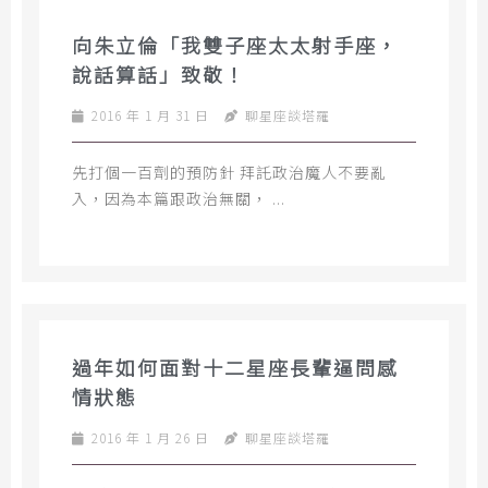
向朱立倫「我雙子座太太射手座，
說話算話」致敬！
2016 年 1 月 31 日
聊星座談塔羅
先打個一百劑的預防針 拜託政治魔人不要亂
入，因為本篇跟政治無關， ...
過年如何面對十二星座長輩逼問感
情狀態
2016 年 1 月 26 日
聊星座談塔羅