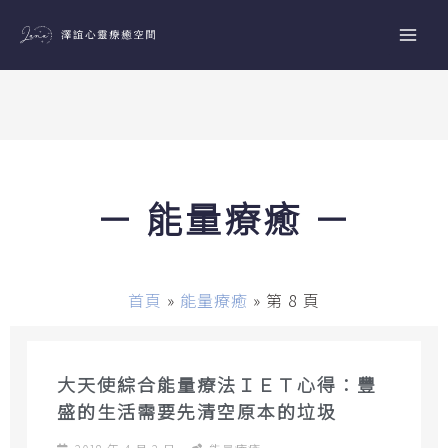
跳
至
主
要
內
容
－ 能量療癒 －
首頁
»
能量療癒
»
第 8 頁
大天使綜合能量療法ＩＥＴ心得：豐
盛的生活需要先清空原本的垃圾