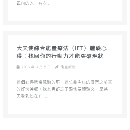
正向的人，有次 ...
大天使綜合能量療法（IET）體驗心
得：找回你的行動力才能突破現狀
2018 年 3 月 5 日
能量療癒
這個心得我蠻感動的耶，這位雙魚座的個案之前真
的好恍神喔，我其實都忘了跟他要體驗文，是某一
天看到他在Ｆ ...