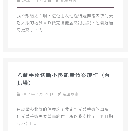
2018 年 4 月 2 日
能量療癒
我不想講太白啊，這位朋友他過得是非常爽快到天
怒人怨的地步ＸＤ做完後他居然跟我說，他最近過
得更爽了。尤 ...
光體手術切斷不良能量個案施作（台
北場）
2018 年 3 月 29 日
能量療癒
由於蠻多北部的個案詢問我施作光體手術的事項，
但光體手術需要當面施作，所以我安排了一個日期
4/29(日 ...