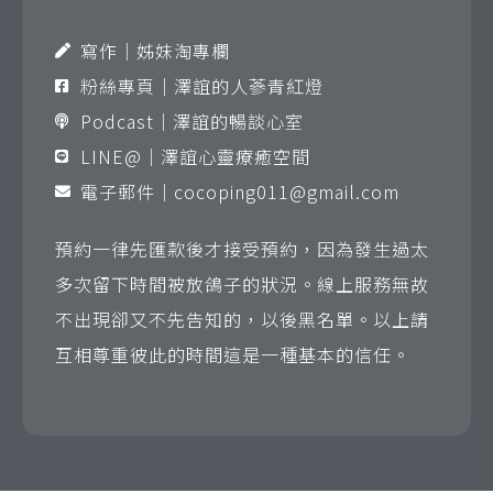
寫作｜姊妹淘專欄
粉絲專頁｜澤誼的人蔘青紅燈
Podcast｜澤誼的暢談心室
LINE@｜澤誼心靈療癒空間
電子郵件｜
cocoping011@gmail.com
預約一律先匯款後才接受預約，因為發生過太
多次留下時間被放鴿子的狀況。線上服務無故
不出現卻又不先告知的，以後黑名單。以上請
互相尊重彼此的時間這是一種基本的信任。