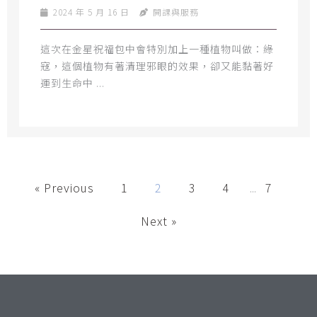
2024 年 5 月 16 日
開課與服務
​這次在金星祝福包中會特別加上一種植物叫做：綠
寇，這個植物有著清理邪眼的效果，卻又能黏著好
運到生命中 ...
« Previous
1
2
3
4
7
...
Next »