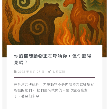
你的靈魂動物正在呼喚你，但你聽得
見嗎？
2025 年 5 月 27 日
心靈路線
在薩滿的傳統裡，力量動物不是你隨便喜歡哪隻就
能選的牠們。 牠們是來找你的。是你靈魂這輩
子、甚至很多輩 ...