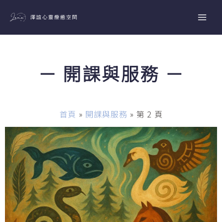
跳
至
主
要
內
－ 開課與服務 －
容
首頁
»
開課與服務
»
第 2 頁