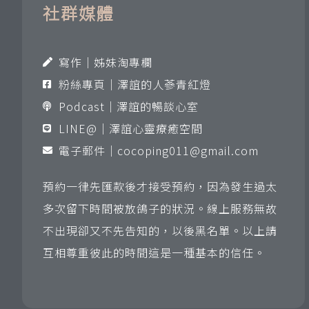
社群媒體
寫作｜姊妹淘專欄
粉絲專頁｜澤誼的人蔘青紅燈
Podcast｜澤誼的暢談心室
LINE@｜澤誼心靈療癒空間
電子郵件｜
cocoping011@gmail.com
預約一律先匯款後才接受預約，因為發生過太
多次留下時間被放鴿子的狀況。線上服務無故
不出現卻又不先告知的，以後黑名單。以上請
互相尊重彼此的時間這是一種基本的信任。