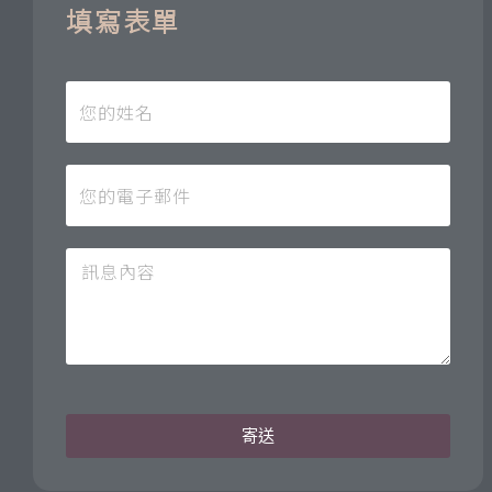
填寫表單
寄送