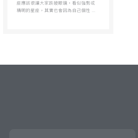
座應該很讓大家跌破眼鏡，看似強勢或
精明的星座，其實也會因為自己個性 ...