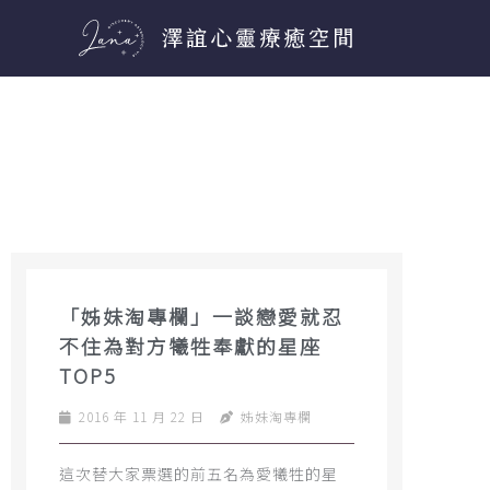
跳
至
主
要
內
容
「姊妹淘專欄」一談戀愛就忍
不住為對方犧牲奉獻的星座
TOP5
2016 年 11 月 22 日
姊妹淘專欄
這次替大家票選的前五名為愛犧牲的星