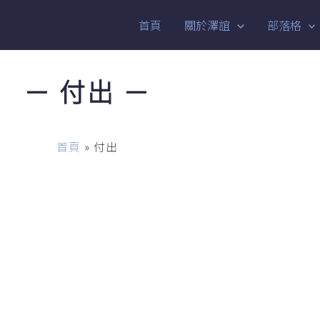
首頁
關於澤誼
部落格
－ 付出 －
首頁
»
付出