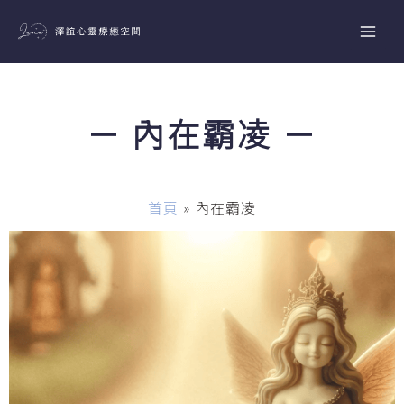
跳
至
主
要
內
－ 內在霸凌 －
容
首頁
»
內在霸凌