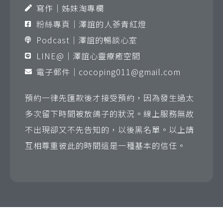
寫作｜姊妹淘專欄
粉絲專頁｜澤誼的人蔘青紅燈
Podcast｜澤誼的暢談心室
LINE@｜澤誼心靈療癒空間
電子郵件｜
cocoping011@gmail.com
預約一律先匯款後才接受預約，因為發生過太
多次留下時間被放鴿子的狀況。線上服務無故
不出現卻又不先告知的，以後黑名單。以上請
互相尊重彼此的時間這是一種基本的信任。