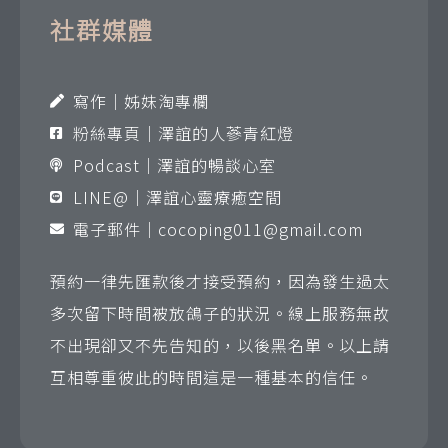
社群媒體
寫作｜姊妹淘專欄
粉絲專頁｜澤誼的人蔘青紅燈
Podcast｜澤誼的暢談心室
LINE@｜澤誼心靈療癒空間
電子郵件｜
cocoping011@gmail.com
預約一律先匯款後才接受預約，因為發生過太
多次留下時間被放鴿子的狀況。線上服務無故
不出現卻又不先告知的，以後黑名單。以上請
互相尊重彼此的時間這是一種基本的信任。