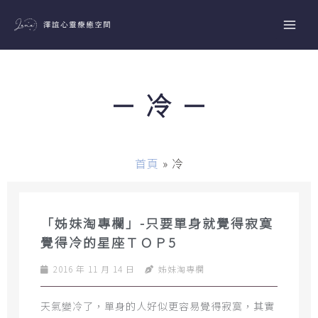
跳
至
主
要
內
－ 冷 －
容
首頁
»
冷
「姊妹淘專欄」-只要單身就覺得寂寞
覺得冷的星座ＴＯＰ5
2016 年 11 月 14 日
姊妹淘專欄
天氣變冷了，單身的人好似更容易覺得寂寞，其實