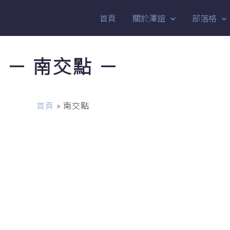
首頁
關於澤誼
部落格
－ 南交點 －
首頁
»
南交點