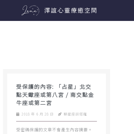
跳
至
主
要
內
容
受保護的內容: 「占星」北交
點天蠍座或第八宮 / 南交點金
牛座或第二宮
2018 年 6 月 28 日
聊星座談塔羅
受密碼保護的文章不會產生內容摘要。