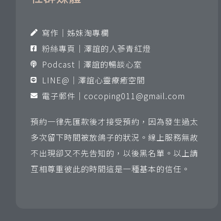
寫作｜姊妹淘專欄
粉絲專頁｜澤誼的人蔘青紅燈
Podcast｜澤誼的暢談心室
LINE@｜澤誼心靈療癒空間
電子郵件｜
cocoping011@gmail.com
預約一律先匯款後才接受預約，因為發生過太
多次留下時間被放鴿子的狀況。線上服務無故
不出現卻又不先告知的，以後黑名單。以上請
互相尊重彼此的時間這是一種基本的信任。