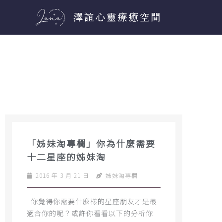
跳
至
主
要
內
容
「姊妹淘專欄」你為什麼需要
十二星座的姊妹淘
2016 年 3 月 21 日
姊妹淘專欄
你覺得你需要什麼樣的星座朋友才是最
適合你的呢？或許你看看以下的分析你