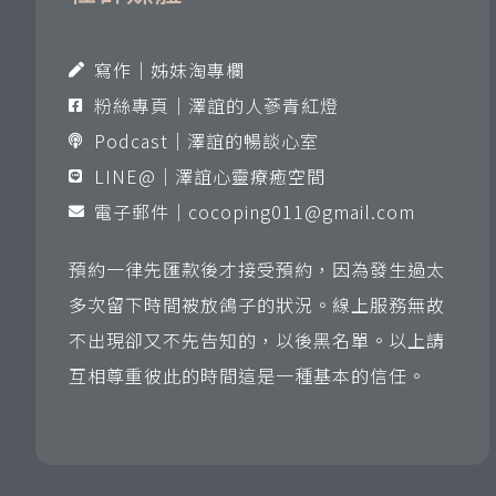
寫作｜姊妹淘專欄
粉絲專頁｜澤誼的人蔘青紅燈
Podcast｜澤誼的暢談心室
LINE@｜澤誼心靈療癒空間
電子郵件｜
cocoping011@gmail.com
預約一律先匯款後才接受預約，因為發生過太
多次留下時間被放鴿子的狀況。線上服務無故
不出現卻又不先告知的，以後黑名單。以上請
互相尊重彼此的時間這是一種基本的信任。