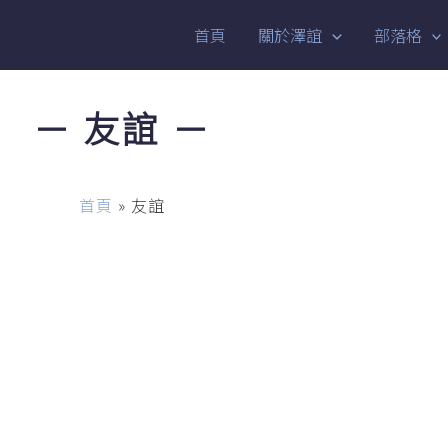
首頁
關於澤誼
部落格
－ 友誼 －
首頁
»
友誼