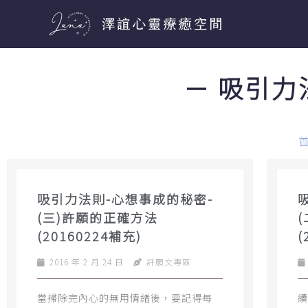
跳
至
主
要
－ 吸引力
內
容
吸引力法則-心想事成的秘密-
(三)許願的正確方法
(20160224補充)
(
2016 年 2 月 24 日
許願文專區
當掃除完內心的無用情緒後，要記得每
續