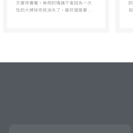
天要保養喔。無用的情緒不會因為一次
的
性的大掃除完就消失了，最好還是要 ...
如