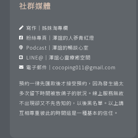
社群媒體
寫作｜姊妹淘專欄
粉絲專頁｜澤誼的人蔘青紅燈
Podcast｜澤誼的暢談心室
LINE@｜澤誼心靈療癒空間
電子郵件｜
cocoping011@gmail.com
預約一律先匯款後才接受預約，因為發生過太
多次留下時間被放鴿子的狀況。線上服務無故
不出現卻又不先告知的，以後黑名單。以上請
互相尊重彼此的時間這是一種基本的信任。