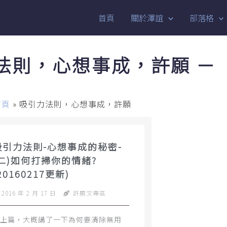
首頁
關於澤誼
部落格
法則，心想事成，許願 －
首頁
»
吸引力法則，心想事成，許願
吸引力法則-心想事成的秘密-
(二)如何打掃你的情緒?
20160217更新)
2016 年 2 月 17 日
許願文專區
上篇，大概講了一下為何要清除無用