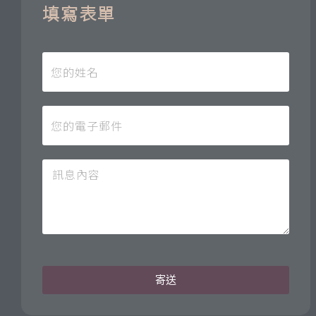
填寫表單
寄送