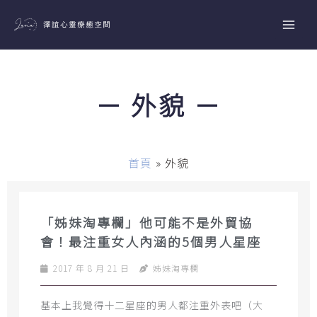
跳
至
主
要
內
－ 外貌 －
容
首頁
»
外貌
「姊妹淘專欄」他可能不是外貿協
會！最注重女人內涵的5個男人星座
2017 年 8 月 21 日
姊妹淘專欄
基本上我覺得十二星座的男人都注重外表吧（大