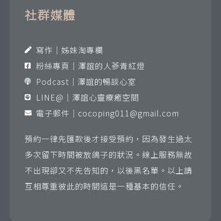
社群媒體
寫作｜姊妹淘專欄
粉絲專頁｜澤誼的人蔘青紅燈
Podcast｜澤誼的暢談心室
LINE@｜澤誼心靈療癒空間
電子郵件｜
cocoping011@gmail.com
預約一律先匯款後才接受預約，因為發生過太
多次留下時間被放鴿子的狀況。線上服務無故
不出現卻又不先告知的，以後黑名單。以上請
互相尊重彼此的時間這是一種基本的信任。